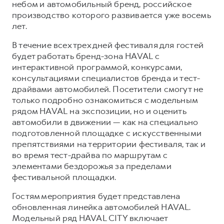
Сервис для корпоративных клиентов
небом и автомобильный бренд, российское
производство которого развивается уже восемь
HAVAL Лизинг
АКСЕССУАРЫ HAVAL
лет.
Автомобильные аксессуары
В течение всех трех дней фестиваля для гостей
АКСЕССУАРЫ HAVAL
Коллекция CITY
будет работать бренд-зона HAVAL с
Автомобильные аксессуары
Коллекция Базовая
интерактивной программой, конкурсами,
консультациями специалистов бренда и тест-
Коллекция CITY
Коллекция Детская
драйвами автомобилей. Посетители смогут не
Коллекция Базовая
только подробно ознакомиться с модельным
рядом HAVAL на экспозиции, но и оценить
Коллекция Детская
автомобили в движении — как на специально
подготовленной площадке с искусственными
препятствиями на территории фестиваля, так и
во время тест-драйва по маршрутам с
элементами бездорожья за пределами
фестивальной площадки.
Гостям мероприятия будет представлена
обновленная линейка автомобилей HAVAL.
Модельный ряд HAVAL CITY включает