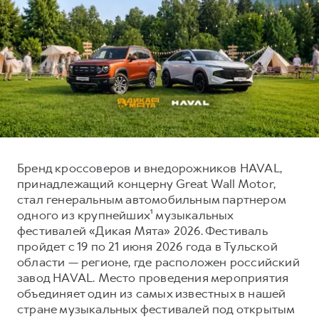
Тест-драйв
СЕРВИСНОЕ ОБСЛУЖИВАНИЕ
О дилере
Трейд-ин
Нулевое ТО
Наша команда
DARGO
DARGO X
Программа «Помощь на дороге»
Контакты
от 3 199 000 ₽
от 3 499 000 ₽
КРЕДИТ И СТРАХОВАНИЕ
Регламенты технического обслуживания
Кредитный калькулятор
Электронный ПТС
Страхование
Кредит
ПОДДЕРЖКА
Бренд кроссоверов и внедорожников HAVAL,
F7
F7X
принадлежащий концерну Great Wall Motor,
GWM Безопасность
от 2 899 000 ₽
от 3 599 000 ₽
стал генеральным автомобильным партнером
КОРПОРАТИВНЫМ КЛИЕНТАМ
Гарантия HAVAL
одного из крупнейших¹ музыкальных
Для малого бизнеса
Мобильное приложение GWM
фестивалей «Дикая Мята» 2026. Фестиваль
пройдет с 19 по 21 июня 2026 года в Тульской
Корпоративным клиентам
Программа «HAVAL Защита+»
области — регионе, где расположен российский
Крупным корпоративным клиентам
Руководства по эксплуатации
завод HAVAL. Место проведения мероприятия
POER
объединяет один из самых известных в нашей
от 3 449 000 ₽
Система управления автопарком
Подписки
стране музыкальных фестивалей под открытым