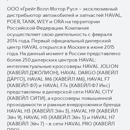
ООО «Грейт Волл Мотор Рус» – эксклюзивный
дистрибьютор автомобилей и запчастей HAVAL,
POER, TANK, WEY и ORA на территории
Российской Федерации. Компания
осуществляет свою деятельность с февраля
2014 года. Первый официальный дилерский
центр HAVAL открылся в Москве в июне 2015
года. На данный момент в России представлено
более 250 дилерских центров HAVAL:
интеллектуальные кроссоверы HAVAL JOLION
(ХАВЕЙЛ ДЖО́ЛИОН), HAVAL DARGO (ХАВЕЙЛ
ДА́РГО), HAVAL М6 (ХАВЕЙЛ M6), HAVAL F7
(ХАВЕЙЛ Ф7) и HAVAL F7x (ХАВЕЙЛ Ф7 Икс)
представлены в дилерской сети HAVAL CITY
(ХАВЕЙЛ СИТИ), а кроссоверы повышенной
проходимости и рамные внедорожники бренда
HAVAL H3 (ХАВЕЙЛ Эйч 3), HAVAL H9 (ХАВЕЙЛ
Эйч 9), HAVAL H5 (ХАВЕЙЛ Эйч 5) и HAVAL H7
(ХАВЕЙЛ Эйч 7) – в сети HAVAL PRO (ХАВЕЙЛ
ПРО).