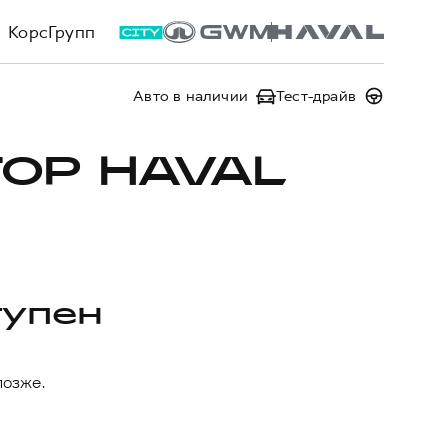
КорсГрупп
Авто в наличии
Тест-драйв
ОР HAVAL
тупен
позже.