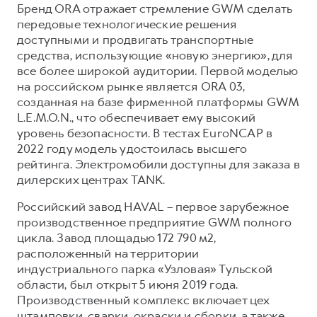
Бренд ORA отражает стремление GWM сделать
передовые технологические решения
доступными и продвигать транспортные
средства, использующие «новую энергию», для
все более широкой аудитории. Первой моделью
на российском рынке является ORA 03,
созданная на базе фирменной платформы GWM
L.E.M.O.N., что обеспечивает ему высокий
уровень безопасности. В тестах EuroNCAP в
2022 году модель удостоилась высшего
рейтинга. Электромобили доступны для заказа в
дилерских центрах TANK.
Российский завод HAVAL – первое зарубежное
производственное предприятие GWM полного
цикла. Завод площадью 172 790 м2,
расположенный на территории
индустриального парка «Узловая» Тульской
области, был открыт 5 июня 2019 года.
Производственный комплекс включает цех
штамповки, сварки, окраски и сборки, а также