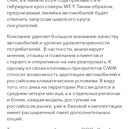
Сервис для корпоративных клиентов
гибридные кроссоверы WEY. Таким образом,
HAVAL Лизинг
АКСЕССУАРЫ HAVAL
предлагаемая линейка автомобилей будет
отвечать запросам широкого круга
Автомобильные аксессуары
покупателей.
АКСЕССУАРЫ HAVAL
Коллекция CITY
Компания уделяет большое внимание качеству
Автомобильные аксессуары
Коллекция Базовая
автомобилей и уровню удовлетворенности
Коллекция CITY
Коллекция Детская
потребителей. В частности, анализирует
мнения, отзывы и пожелания клиентов и
Коллекция Базовая
старается оперативно на них реагировать. К
Коллекция Детская
одному из своих ключевых приоритетов GWM
относит возможность адаптации автомобилей к
российским климатическим условиям. В виду
того, что зима на территории России длится в
среднем четыре месяца, а в отдельных регионах
и более, каждая модель, доступная на
российском рынке, уже в базовой комплектации
имеет расширенный пакет дополнительных
опций.