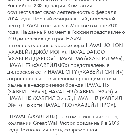
Российской Федерации. Компания
осуществляет свою деятельность с февраля
2014 года. Первый официальный дилерский
центр HAVAL открылся в Москве в июне 2015
года. На данный момент в России представлено
240 дилерских центров HAVAL:
интеллектуальные кроссоверы HAVAL JOLION
(«ХАВЕЙЛ ДЖО́ЛИОН»), HAVAL DARGO
(«ХАВЕЙЛ ДА́РГО»,) HAVAL М6 («ХАВЕЙЛ M6»),
HAVAL F7 («ХАВЕЙЛ Ф7») представлены в
дилерской сети HAVAL CITY («ХАВЕЙЛ СИТИ»),
а кроссоверы повышенной проходимости и
рамные внедорожники бренда HAVAL H3
(ХАВЕЙЛ Эйч 3), HAVAL H9 (ХАВЕЙЛ Эйч 9) и
HAVAL H5 (ХАВЕЙЛ Эйч 5), HAVAL H7 (ХАВЕЙЛ
Эйч 7) – в сети HAVAL PRO («ХАВЕЙЛ ПРО»).
HAVAL («ХАВЕЙЛ») - автомобильный бренд
компании Great Wall Motor, созданный в 2013
году. Технологичность, современная