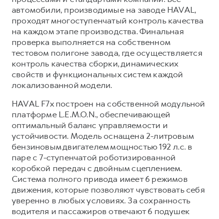
Сервис для корпоративных клиентов
автомобили, производимые на заводе HAVAL,
HAVAL Лизинг
АКСЕССУАРЫ HAVAL
проходят многоступенчатый контроль качества
на каждом этапе производства. Финальная
Автомобильные аксессуары
проверка выполняется на собственном
АКСЕССУАРЫ HAVAL
Коллекция CITY
тестовом полигоне завода, где осуществляется
контроль качества сборки, динамических
Автомобильные аксессуары
Коллекция Базовая
свойств и функциональных систем каждой
Коллекция CITY
Коллекция Детская
локализованной модели.
Коллекция Базовая
HAVAL F7x построен на собственной модульной
Коллекция Детская
платформе L.E.M.O.N., обеспечивающей
оптимальный баланс управляемости и
устойчивости. Модель оснащена 2-литровым
бензиновым двигателем мощностью 192 л.с. в
паре с 7-ступенчатой роботизированной
коробкой передач с двойным сцеплением.
Система полного привода имеет 6 режимов
движения, которые позволяют чувствовать себя
уверенно в любых условиях. За сохранность
водителя и пассажиров отвечают 6 подушек