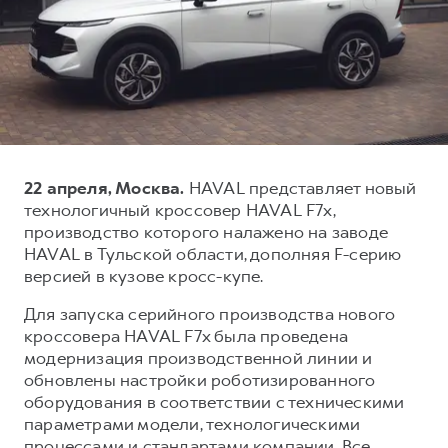
Тест-драйв
СЕРВИСНОЕ ОБСЛУЖИВАНИЕ
О дилере
Трейд-ин
Нулевое ТО
Наша команда
DARGO
DARGO X
Программа «Помощь на дороге»
Контакты
от 3 199 000 ₽
от 3 499 000 ₽
КРЕДИТ И СТРАХОВАНИЕ
Регламенты технического обслуживания
Кредитный калькулятор
Электронный ПТС
22 апреля, Москва.
HAVAL представляет новый
Страхование
технологичный кроссовер HAVAL F7x,
Кредит
ПОДДЕРЖКА
производство которого налажено на заводе
F7
F7X
HAVAL в Тульской области, дополняя F-серию
GWM Безопасность
от 2 899 000 ₽
от 3 599 000 ₽
версией в кузове кросс-купе.
КОРПОРАТИВНЫМ КЛИЕНТАМ
Гарантия HAVAL
Для запуска серийного производства нового
Для малого бизнеса
Мобильное приложение GWM
кроссовера HAVAL F7x была проведена
Корпоративным клиентам
Программа «HAVAL Защита+»
модернизация производственной линии и
обновлены настройки роботизированного
Крупным корпоративным клиентам
Руководства по эксплуатации
оборудования в соответствии с техническими
POER
от 3 449 000 ₽
Система управления автопарком GWM Fleet
Подписки
параметрами модели, технологическими
процессами и стандартами компании. Все