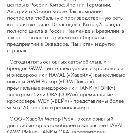
центры в России, Китае, Японии, Германии,
Австрии и Южной Корее. Так, компания
построила глобальную производственную сеть,
которая включает 10 заводов в Китае, 3 завода
полного цикла в России, Таиланде и Бразилии, а
также несколько зарубежных сборочных
предприятий в Эквадоре, Пакистан и других
странах.
Сегодня пять основных автомобильных
брендов GWM - интеллектуальные кроссоверы
и внедорожники HAVAL («Хавейл»), выносливые
пикапы GWM Pickup («ГВМ Пикап»),
премиальные внедорожники TANK («ТЭНК»),
электромобили ORA («ОРА»), премиальные
кроссоверы WEY («ВЕЙ») - представлены более
чем в 170 странах и регионах мира.
ООО «Хавейл Мотор Рус» - эксклюзивный
дистрибьютор автомобилей и запчастей HAVAL,
GWM Pickup, TANK и ORA на территории