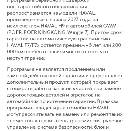
Сервис для корпоративных клиентов
постгарантийного обслуживания
HAVAL Лизинг
АКСЕССУАРЫ HAVAL
распространяется на модели HAVAL,
произведенные с начала 2023 года, за
Автомобильные аксессуары
исключением HAVAL H9 и автомобилей GWM
АКСЕССУАРЫ HAVAL
Коллекция CITY
(POER, POER KINGKONG, Wingle 7). Притом срок
гарантии на автоматическую трансмиссию
Автомобильные аксессуары
Коллекция Базовая
HAVAL F7/F7x остается прежним – 5 лет или 200
Коллекция CITY
Коллекция Детская
000 км пробега в зависимости от того, что
Коллекция Базовая
наступит ранее.
Коллекция Детская
Программа не является продлением или
заменой действующей гарантии и представляет
дополнительный продукт, который покрывает
стоимость работ и запасных частей при замене
дорогостоящих деталей и агрегатов на
автомобилях по истечении гарантии. В рамках
программы владельцы автомобиля HAVAL
могут рассчитывать на замену или ремонт таких
элементов, как двигатель, трансмиссия, рулевое
управление, система безопасности, блоки