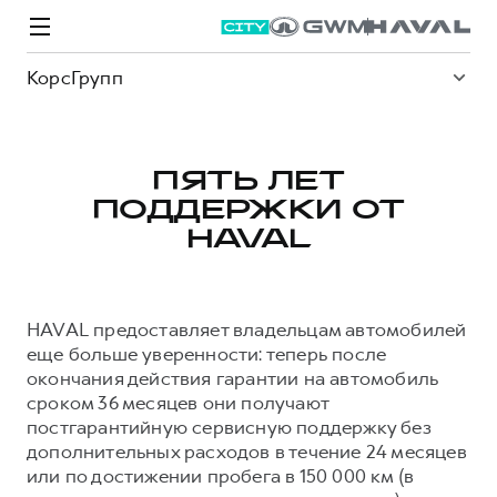
КорсГрупп
ПЯТЬ ЛЕТ
ПОДДЕРЖКИ ОТ
Модели
Покупателям
Владельцам
Спецпредложения
О дилере
HAVAL
ВЫБОР И ПОКУПКА
СЕРВИС
СПЕЦПРЕДЛОЖЕНИЯ
БРЕНД HAVAL
HAVAL предоставляет владельцам автомобилей
Автомобили в наличии
Все о сервисе
Покупателям
О бренде
еще больше уверенности: теперь после
окончания действия гарантии на автомобиль
Конфигуратор HAVAL
Запись на сервис
Владельцам
Новости
сроком 36 месяцев они получают
M6
Аксессуары HAVAL
Моторное масло
О GWM
JOLION
постгарантийную сервисную поддержку без
от 2 049 000 ₽
от 2 049 000 ₽
дополнительных расходов в течение 24 месяцев
Каталоги и прайс-листы
Стоимость ТО
или по достижении пробега в 150 000 км (в
Программа «HAVAL Защита+»
ИНФОРМАЦИЯ О ДИЛЕРЕ